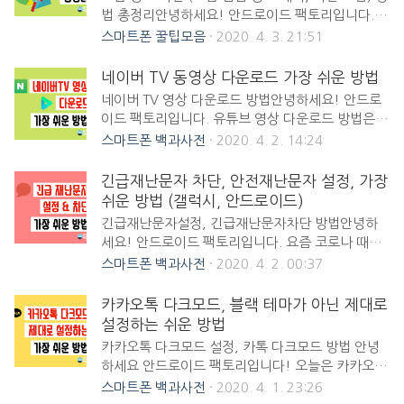
보시는 선생님들이 많은데요. 오늘 아주 쉽게 차근
법 총정리안녕하세요! 안드로이드 팩토리입니다.
차근 줌 소회의실 기능을 활용해서 소그룹을 운영하
오늘은 크롬 광고 차단 방법을 알아보려고 하는데
스마트폰 꿀팁모음
2020. 4. 3. 21:51
는 방법을 알아보도록 하겠습니다. Zoom 줌 다운
요. 요즘 크롬 광고 때문에 고생하시는 분들이 정말
로드 페이지공식 홈페이지 - https://zoom.us/공
많으실 것이라고 생각됩니다. 제 블로그 또한 유지
네이버 TV 동영상 다운로드 가장 쉬운 방법
식 다운로드 페이지 -
비 때문에 어쩔 수 없이 광고를 달고 있습니다. 그러
https://zoom.us/download Zoom 사용법 3분
네이버 TV 영상 다운로드 방법안녕하세요! 안드로
나 이용하면서 광고를 보기 싫어하시는 분들도 있을
만에 설명한 글https://parkpictures.tistory.co..
이드 팩토리입니다. 유튜브 영상 다운로드 방법은
것이라고 당연히 생각하기 때문에 오늘은 컴퓨터에
이미 많이 소개를 했었죠?
스마트폰 백과사전
2020. 4. 2. 14:24
서든 모바일에서든 크롬 광고를 제거하는 방법을 알
(https://androidsfactory.com/395) 오늘은 네이
아보도록 하겠습니다. 그냥 광고 뿐만 아니라 팝업
버 TV 동영상 혹은 네이버 영상을 다운로드를 프로
긴급재난문자 차단, 안전재난문자 설정, 가장
광고도 제거하는 방법을 알아보겠습니다. 크롬 광고
그램 설치 필요 없이 아주 쉽게 하는 방법을 알아보
쉬운 방법 (갤럭시, 안드로이드)
의 원인은 어려가지입니다.생각보다 크롬 광고의 원
도록 하겠습니다. 그럼 바로 네이버 영상 다운 방법
인이 많기 때문에, 광고 제거 및 차단 방법도 여러가
긴급재난문자설정, 긴급재난문자차단 방법안녕하
아래에서 알아보시죠! 네이버 영상 다운로드 방법
지 입니다. 당연 모든 것을 해결할 수 있는 한가지의
세요! 안드로이드 팩토리입니다. 요즘 코로나 때문
소개1. 컴퓨터에서 네이버 동영상 다운 방법2. 핸드
방법이 있으면 ..
에 긴급재난문자가 너무 많이 와서 스트레스가 많이
스마트폰 백과사전
2020. 4. 2. 00:37
폰에서 네이버 동영상 다운 방법 먼저 컴퓨터에서
쌓이더라고요. 심지어는 새벽에 오는 경우도 많아서
네이버TV 영상 다운로드 방법입니다 ▼ 먼저 아래
황당했습니다. 그래서 오늘은 간단하게 긴급재난문
카카오톡 다크모드, 블랙 테마가 아닌 제대로
링크를 눌러셔 엽니
자 설정을 바꿔서 차단하는 가장 쉬운 방법을 알아
설정하는 쉬운 방법
다.https://bitdownloader.com/naver-video-
보도록 하겠습니다! 긴급재난문자 설정 및 차단 방
downloader ▼ 자신이 다운 받고 싶은 네이버 TV
카카오톡 다크모드 설정, 카톡 다크모드 방법 안녕
법 소개 ▼ 먼저 자신이 사용하는 메시지 앱을 들어
동영상 페이지의 U..
하세요 안드로이드 팩토리입니다! 오늘은 카카오톡
갑니다. (스크린샷은 삼성 갤럭시 시리즈를 기준으
다크모드를 제대로 설정하는 방법을 알아보도록 하
스마트폰 백과사전
2020. 4. 1. 23:26
로 설명되었습니다만 대부분 안드로이드 스마트폰
겠습니다. 예전에는 카톡 다크모드를 원하면 블랙