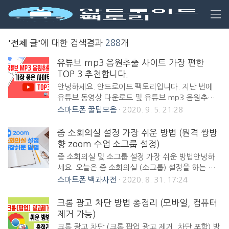
메
'전체 글'
에 대한 검색결과
288
개
뉴
열
유튜브 mp3 음원추출 사이트 가장 편한
기
TOP 3 추천합니다.
안녕하세요. 안드로이드 팩토리입니다. 지난 번에
유튜브 동영상 다운로드 및 유튜브 mp3 음원추출
이 가능한 앱/어플을 소개했었는데요. 앱/어플 없이
스마트폰 꿀팁모음
2020. 9. 5. 21:28
사이트에서 바로 간편하게 다운받는 것을 원하시는
분들이 계시는 것 같아서 오늘은 유튜브 mp3 음원
줌 소회의실 설정 가장 쉬운 방법 (원격 쌍방
추출 사이트 중 가장 편한 TOP 3를 소개하고자 합
향 zoom 수업 소그룹 설정)
니다. 크롬 광고 차단 방법 총정리 (모바일, 컴퓨터
줌 소회의실 및 소그룹 설정 가장 쉬운 방법안녕하
제거 가능) 크롬 광고 차단 (크롬 팝업 광고 제거, 차
세요. 오늘은 줌 소회의실 (소그룹) 설정을 하는 방
단 포함) 방법 총정리 안녕하세요! 안드로이드 팩토
법을 차근차근 쉽게 설명해 보려고 합니다. 제 주변
스마트폰 백과사전
2020. 8. 31. 17:24
리입니다. 오늘은 크롬 광고 차단 방법을 알아보려
에도 중학교 고등학교 선생님들이 많다 보니 요즘
고 하는데요. 요즘 크롬 광고 때문에 고생하시는
줌 (zoom) 설정하는 방법에 대해서 물어보시는 분
크롬 광고 차단 방법 총정리 (모바일, 컴퓨터
androidsfactory.com 유튜브 mp3 음원 추출 어
들이 많습니다. 특히 줌으로 원격 쌍방향 수업을 하
제거 가능)
플 및 동영상 다운 최고의 앱/어플 다운로드 유튜브
면서 소그룹 및 소회의실을 어떻게 설정하는지 물어
mp3 음원추출 및 유튜브 동영상 다운로드 ..
크롬 광고 차단 (크롬 팝업 광고 제거, 차단 포함) 방