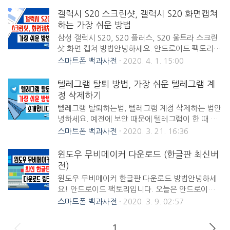
의 문자메시지 앱은 비슷합니다) ▼ 설정에 들어가
테마를 설치해서 사용하라는 방법을 많이 소개했었
갤럭시 S20 스크린샷, 갤럭시 S20 화면캡쳐
기 위해서 ⋮ (메뉴) 버튼을 누릅니다. ▼ 설정에 들
는데요. 카카오톡도 이제 다크모드를 공식적으로 지
하는 가장 쉬운 방법
어갑니다. ▼ 아래와 같이 긴급 알림 설정 혹은 재난
원하게 되면서 빠르게 다크모드를 설정에서 가능하
알림 설정에 들어갑니다. ▼ 진동만 꺼주는 방법이
삼성 갤럭시 S20, S20 플러스, S20 울트라 스크린
게 되었습니다. 그럼 바로 카톡 다크모드 방법 알아
있고 완전히 긴급 알림 설정을..
샷 화면 캡쳐 방법안녕하세요. 안드로이드 팩토리입
보시죠! 카카오톡 다크모드 설정 방법 ▼ 아래 두 사
니다! 저도 최근에 따끈따끈한 갤럭시 S20 울트라
스마트폰 백과사전
2020. 4. 1. 15:00
진을 보시면 둘다 검은색으로 보이지만 사실 왼쪽은
로 갈아타게 되었는데, 버튼 작동 방식이 달라지다
미세하게 완전 다크모드가 아닌 짙은 회색임을 볼
보니 대체 어떻게 스크린샷을 찍을 수 있는지 화면
텔레그램 탈퇴 방법, 가장 쉬운 텔레그램 계
수 있습니다. 오늘은 오른쪽처럼 완전히 검은 다크
캡쳐를 할 수 있는지 헷갈리더라고요. 근데 막상 알
정 삭제하기
모드를 하는 방법을 알아보도록 하겠습니다. (완전
고나니까 또 엄청 쉬웠습니다 ;; 그래서 오늘은 간단
히 검은 다크모드는 아몰레드 디스플레이에서 배터
텔레그램 탈퇴하는법, 텔레그램 계정 삭제하는 법안
하게 S20 스크린샷 화면 캡쳐를 하는 방법을 알아보
리도 절약됩니다.) ▼ 우하단에 "…..
녕하세요. 예전에 보안 때문에 텔레그램이 한 때 인
도록 하겠습니다. 갤럭시 S20 시리즈 화면 캡쳐 스
기를 끌었는데요. 요즘은 텔레그램 n번방이니 마약
스마트폰 백과사전
2020. 3. 21. 16:36
크린샷 방법 ▼ 먼저 가장 간단한 스크린샷 캡쳐 방
유통이니 심지어 테러리스트들의 연락망으로도 텔
법은 볼륨▼ 버튼과 전원버튼을 동시에 누르는 것입
레그램이 쓰이는 바람에 텔레그램의 이미지가 많이
윈도우 무비메이커 다운로드 (한글판 최신버
니다. 예전에는 길게 눌러야 스크린샷 캡쳐가 되었
안 좋아졌습니다. 그래서 텔레그램 탈퇴 방법을 궁
전)
다면 이제는 잠깐 볼륨▼ + 전원버튼을 동시에 눌러
금해 하시는 분들도 많아졌는데요. 오늘 텔레그램
야 됩니다. (길게 누르면 캡쳐가 안되고 그냥 전원
윈도우 무비메이커 한글판 다운로드 방법안녕하세
탈퇴 가장 쉽게 하는 방법을 알아보도록 하겠습니
종..
요! 안드로이드 팩토리입니다. 오늘은 안드로이드
다. 텔레그램 탈퇴 방법은 2가지가 있습니다방법①
대신에 윈도우 팁을 들고 왔습니다. 요즘 유튜브 인
스마트폰 백과사전
2020. 3. 9. 02:57
한 달 후에 스스로 영구 삭제 되게 하는 방법방법②
기가 많아지면서 자연스럽게 동영상 편집 무료 프로
지금 바로 삭제하는 방법 이 중에 첫 번째 방법이 더
그램 중 하나인 윈도우 무비메이커에 대한 관심도
쉽지만, 지금 바로 탈퇴 및 계정 삭제를 하고 싶으시
1